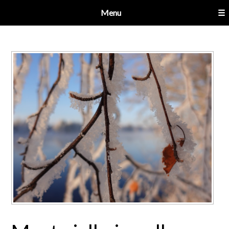
Menu
☰