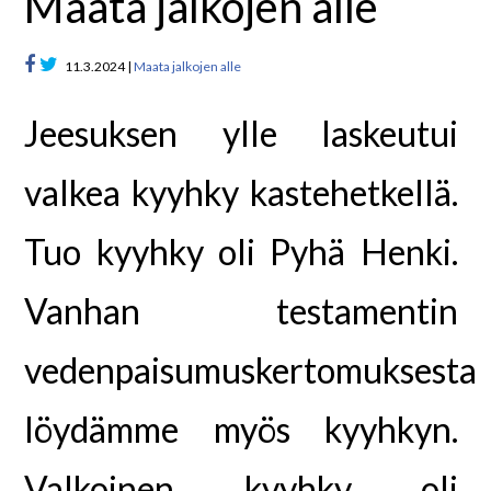
Maata jalkojen alle
11.3.2024 |
Maata jalkojen alle
Jeesuksen ylle laskeutui
valkea kyyhky kastehetkellä.
Tuo kyyhky oli Pyhä Henki.
Vanhan testamentin
vedenpaisumuskertomuksesta
löydämme myös kyyhkyn.
Valkoinen kyyhky oli